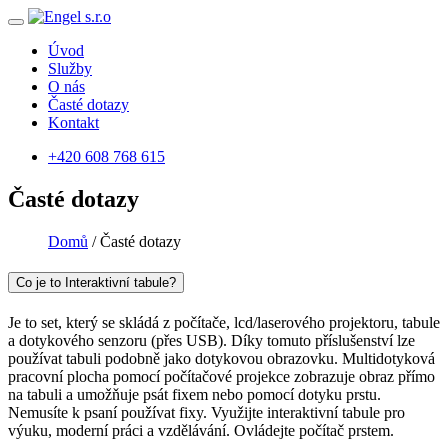
Úvod
Služby
O nás
Časté dotazy
Kontakt
+420 608 768 615
Časté dotazy
Domů
/
Časté dotazy
Co je to Interaktivní tabule?
Je to set, který se skládá z počítače, lcd/laserového projektoru, tabule
a dotykového senzoru (přes USB). Díky tomuto příslušenství lze
používat tabuli podobně jako dotykovou obrazovku. Multidotyková
pracovní plocha pomocí počítačové projekce zobrazuje obraz přímo
na tabuli a umožňuje psát fixem nebo pomocí dotyku prstu.
Nemusíte k psaní používat fixy. Využijte interaktivní tabule pro
výuku, moderní práci a vzdělávání. Ovládejte počítač prstem.