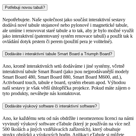
Potřebuji novou tabuli?
Nepotřebujete. Naše společnost jako součást interaktivní sestavy
dodává nové tabule stojanové nebo pylonové i magnetické tabule,
ale umíme i renovovat staré tabule a to tak, aby je bylo možné využít
jako interaktivní (patentovaný systém renovace tabulí) a použít tak k
ovládání dotyk prstem či perem (použití pera je volitelné).
Dodáváte i interaktivní tabule Smart Board a Triumph Board?
Ano, kromě interaktivních setů dodáváme i jiné systémy, včetně
interaktivní tabule Smart Board (jako jsou nejprodávanější modely
Smart Board 480, Smart Board 880, Smart Board M600, atd.),
Activboard touch, tabule e board, systém ebeam apod. Výhodou
naší sestavy je však větší úhlopříčka projekce. Pokud máte zájem o
tyto produkty, neváhejte nás kontaktovat.
Dodáváte výukový software či interaktivní software?
Ano, ke každému setu od nás obdržíte i neomezenou licenci na námi
vyvinutý výukový software eTabule (který je používán na více než
500 školách a jiných vzdělávacích zařízeních), který obsahuje
stovky obrázků a výukových hodin. Aplikaci eTabule si můžete