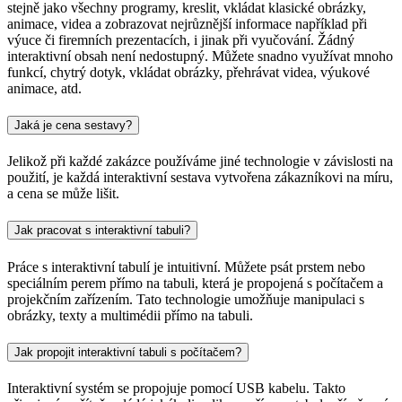
stejně jako všechny programy, kreslit, vkládat klasické obrázky,
animace, videa a zobrazovat nejrůznější informace například při
výuce či firemních prezentacích, i jinak při vyučování. Žádný
interaktivní obsah není nedostupný. Můžete snadno využívat mnoho
funkcí, chytrý dotyk, vkládat obrázky, přehrávat videa, výukové
animace, atd.
Jaká je cena sestavy?
Jelikož při každé zakázce používáme jiné technologie v závislosti na
použití, je každá interaktivní sestava vytvořena zákazníkovi na míru,
a cena se může lišit.
Jak pracovat s interaktivní tabuli?
Práce s interaktivní tabulí je intuitivní. Můžete psát prstem nebo
speciálním perem přímo na tabuli, která je propojená s počítačem a
projekčním zařízením. Tato technologie umožňuje manipulaci s
obrázky, texty a multimédii přímo na tabuli.
Jak propojit interaktivní tabuli s počítačem?
Interaktivní systém se propojuje pomocí USB kabelu. Takto