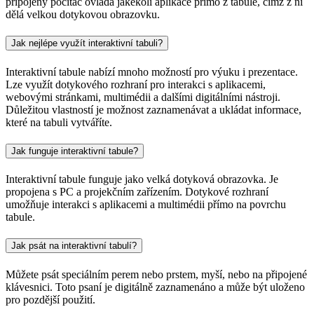
připojený počítač ovládá jakékoli aplikace přímo z tabule, čímž z ní
dělá velkou dotykovou obrazovku.
Jak nejlépe využít interaktivní tabuli?
Interaktivní tabule nabízí mnoho možností pro výuku i prezentace.
Lze využít dotykového rozhraní pro interakci s aplikacemi,
webovými stránkami, multimédii a dalšími digitálními nástroji.
Důležitou vlastností je možnost zaznamenávat a ukládat informace,
které na tabuli vytváříte.
Jak funguje interaktivní tabule?
Interaktivní tabule funguje jako velká dotyková obrazovka. Je
propojena s PC a projekčním zařízením. Dotykové rozhraní
umožňuje interakci s aplikacemi a multimédii přímo na povrchu
tabule.
Jak psát na interaktivní tabulí?
Můžete psát speciálním perem nebo prstem, myší, nebo na připojené
klávesnici. Toto psaní je digitálně zaznamenáno a může být uloženo
pro pozdější použití.