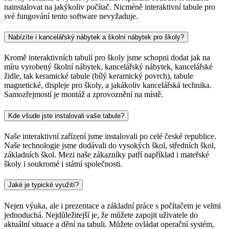
nainstalovat na jakýkoliv počítač. Nicméně interaktivní tabule pro
své fungování tento software nevyžaduje.
Nabízíte i kancelářský nábytek a školní nábytek pro školy?
Kromě interaktivních tabulí pro školy jsme schopni dodat jak na
míru vyrobený školní nábytek, kancelářský nábytek, kancelářské
židle, tak keramické tabule (bílý keramický povrch), tabule
magnetické, displeje pro školy, a jakákoliv kancelářská technika.
Samozřejmostí je montáž a zprovoznění na místě.
Kde všude jste instalovali vaše tabule?
Naše interaktivní zařízení jsme instalovali po celé české republice.
Naše technologie jsme dodávali do vysokých škol, středních škol,
základních škol. Mezi naše zákazníky patří například i mateřské
školy i soukromé i státní společnosti.
Jaké je typické využití?
Nejen výuka, ale i prezentace a základní práce s počítačem je velmi
jednoduchá. Nejdůležitejší je, že můžete zapojit uživatele do
aktuální situace a dění na tabuli. Můžete ovládat operační systém,